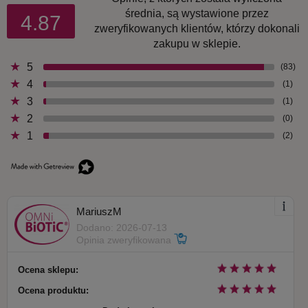
średnia, są wystawione przez
4.87
zweryfikowanych klientów, którzy dokonali
zakupu w sklepie.
5
(83)
4
(1)
3
(1)
2
(0)
1
(2)
MariuszM
Dodano: 2026-07-13
Opinia zweryfikowana
Ocena sklepu:
Ocena produktu: