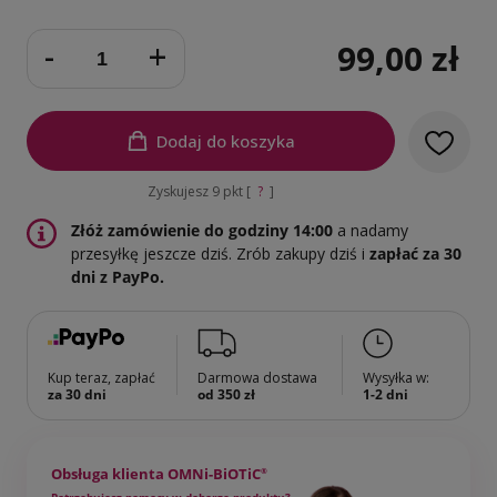
-
+
99,00 zł
Dodaj do koszyka
Zyskujesz
9
pkt [
?
]
Złóż zamówienie do godziny 14:00
a nadamy
przesyłkę jeszcze dziś.
Zrób zakupy dziś i
zapłać za 30
dni z PayPo.
Kup teraz, zapłać
Darmowa dostawa
Wysyłka w:
za 30 dni
od 350 zł
1-2 dni
Obsługa klienta OMNi-BiOTiC
®