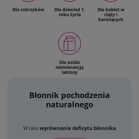
Dla cukrzyków
Dla dzieci
od 1.
Dla kobiet
w
roku życia
ciąży i
karmiących
Dla osób
z
nietolerancją
laktozy
Błonnik pochodzenia
naturalnego
W celu
wyrównania deficytu błonnika