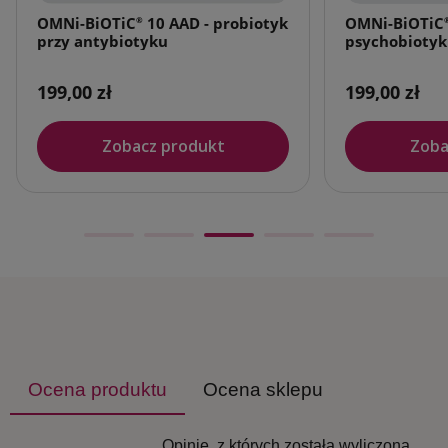
OMNi-BiOTiC
10 AAD - probiotyk
OMNi-BiOTiC
®
przy antybiotyku
psychobiotyk
199,00 zł
199,00 zł
Zobacz produkt
Zoba
Ocena produktu
Ocena sklepu
Opinie, z których została wyliczona