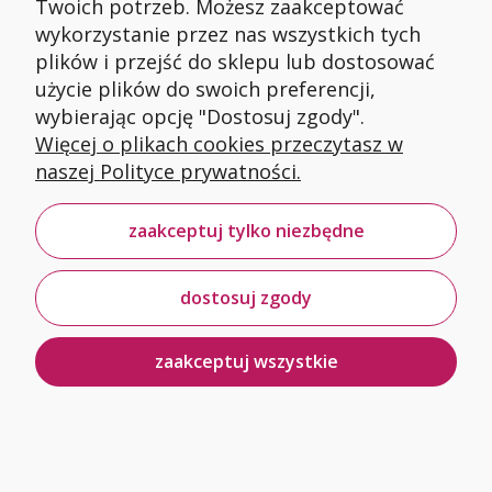
Twoich potrzeb. Możesz zaakceptować
równoznaczne ze zgodą na otrzymywanie
wykorzystanie przez nas wszystkich tych
informacji handlowych o której mowa w art. 10
plików i przejść do sklepu lub dostosować
ust. 2 ustawy z dnia 18 lipca 2002 r. o
użycie plików do swoich preferencji,
świadczeniu usług drogą elektroniczną (t.j. Dz.
wybierając opcję "Dostosuj zgody".
U. z 2020 poz 344 z późn. zm.)
Więcej o plikach cookies przeczytasz w
Korzystanie z Newslettera następuje poprzez
naszej Polityce prywatności.
podanie adresu poczty elektronicznej, na który
będą wysyłane wiadomości elektroniczne –
zaakceptuj tylko niezbędne
Newsletter (po kliknięciu w formularzu
widocznym na stronie Sklepu Internetowego).
Na Newsletter można się również zapisać
dostosuj zgody
poprzez zaznaczenie odpowiedniego
checkboxa, np. w trakcie zakładania Konta –
zaakceptuj wszystkie
z chwilą utworzenia Konta Klient zostaje
zapisany na Newsletter oraz podczas składania
samego zamówienia.
Adresy mailowe Klientów (lub innych
użytkowników Sklepu), którzy zarejestrowali się