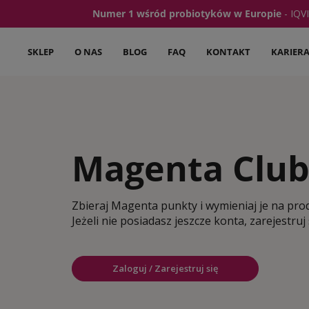
Numer 1 wśród probiotyków w Europie
- IQV
SKLEP
O NAS
BLOG
FAQ
KONTAKT
KARIER
Magenta Clu
Zbieraj Magenta punkty i wymieniaj je na prod
Jeżeli nie posiadasz jeszcze konta, zarejestruj 
Zaloguj / Zarejestruj się