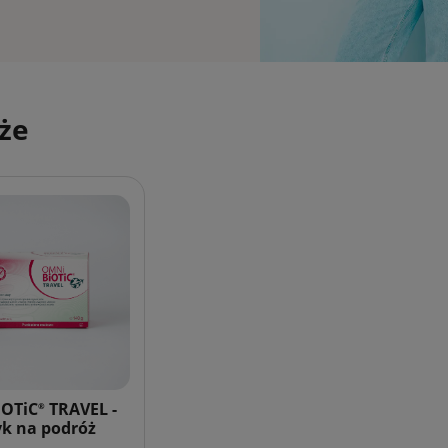
że
iOTiC
TRAVEL -
®
yk na podróż