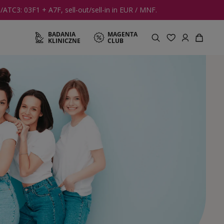
TC3: 03F1 + A7F, sell-out/sell-in in EUR / MNF.
BADANIA
MAGENTA
KLINICZNE
CLUB