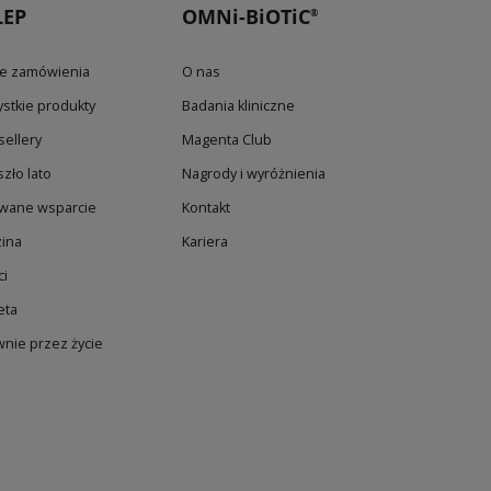
LEP
OMNi-BiOTiC
®
e zamówienia
O nas
stkie produkty
Badania kliniczne
sellery
Magenta Club
szło lato
Nagrody i wyróżnienia
wane wsparcie
Kontakt
ina
Kariera
ci
eta
wnie przez życie
l