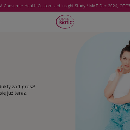
IA Consumer Health Customized Insight Study / MAT Dec 2024, OTC3/A
A
b
ukty za 1 grosz!
się już teraz.