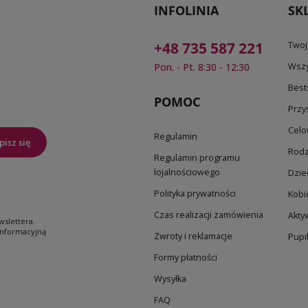
INFOLINIA
SK
+48 735 587 221
Twoj
Pon. - Pt. 8:30 - 12:30
Wszy
Best
POMOC
Przy
Celo
Regulamin
pisz się
Rodz
Regulamin programu
lojalnościowego
Dzie
Polityka prywatności
Kobi
Czas realizacji zamówienia
Akty
slettera.
 informacyjną
Zwroty i reklamacje
Pupi
Formy płatności
Wysyłka
FAQ